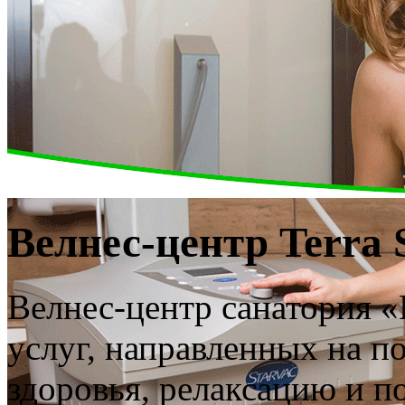
Лазерное омоложение
Велнес-центр Terra 
Результат от одной процедуры!
Подробнее
Велнес-центр санатория «
услуг, направленных на п
здоровья, релаксацию и п